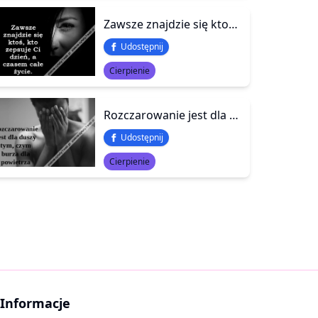
Zawsze znajdzie się ktoś, kto zepsuje Ci dzień, a czasem całe życie.
Udostępnij
Cierpienie
Rozczarowanie jest dla duszy tym, czym burza dla powietrza
Udostępnij
Cierpienie
Informacje