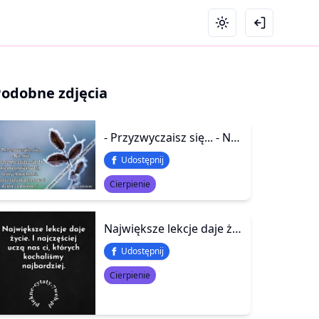
Podobne zdjęcia
- Przyzwyczaisz się... - Nie, nie przyzwyczajasz się do nieobecności ludzi, których kochałeś. Uczysz się jak przetrwać dzień za dniem...
Udostępnij
Cierpienie
Największe lekcje daje życie. I najczęściej uczą nas Ci, których kochaliśmy najbardziej
Udostępnij
Cierpienie