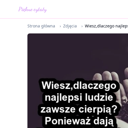
Piękne cytaty
Strona główna
›
Zdjęcia
›
Wiesz,dlaczego najleps