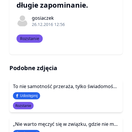
długie zapominanie.
gosiaczek
26.12.2016 12:56
Rozstanie
Podobne zdjęcia
To nie samotność przeraża, tylko świadomość, jak długo się oszukiwaliśmy
Udostępnij
Rozstanie
„Nie warto męczyć się w związku, gdzie nie ma szacunku i wzajmnego wsparcia! Prędzej czy później i tak będzie trzeba podjąć tą decyzję…”