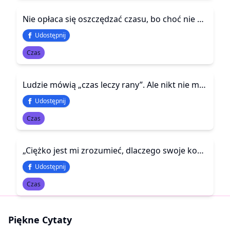
Nie opłaca się oszczędzać czasu, bo choć nie wiem jak bylibyśmy skrupulatni, na koniec i tak nic nam nie zostanie
Udostępnij
Czas
Ludzie mówią „czas leczy rany”. Ale nikt nie mówi, że w międzyczasie trzeba nauczyć się żyć z bliznami. I nie rozdrapywać ich za każdym razem, gdy coś ci o nich przypomni.
Udostępnij
Czas
„Ciężko jest mi zrozumieć, dlaczego swoje kochających się osób, z biegiem czasu przestaje się szanować. Czas powinien utrwalać związek, a nie go niszczyć!”
Udostępnij
Czas
Piękne Cytaty