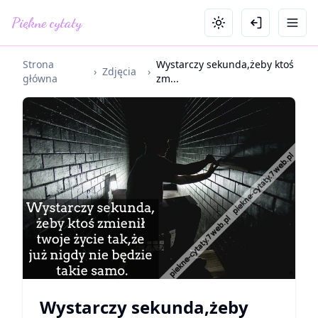
Piękne cytaty
Strona
Wystarczy sekunda,żeby ktoś
›
Zdjęcia
›
główna
zm...
Wystarczy sekunda,żeby