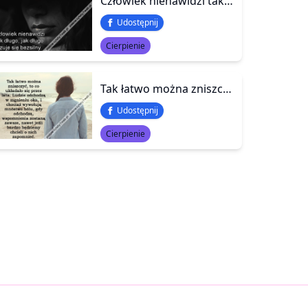
Człowiek nienawidzi tak długo, jak długo czuje się bezsilny.
Udostępnij
Cierpienie
Tak łatwo można zniszczyć, to co układało się przez lata. Ludzie odchodzą w mgnieniu oka, i chociaż wywołują mnóstwo bólu, gdy odchodzą, wspomnienia zostaną zawsze, nawet jeśli bardzo będziemy chcieli o nich zapomnieć.
Udostępnij
Cierpienie