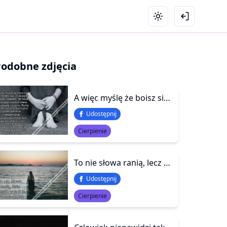
Podobne zdjęcia
A więc myślę że boisz się być szczęśliwa. Z jakiegoś powodu uważasz, że Twoje życie powinno być szare, nieciekawe i trudne. Myślę że specjalnie przyjmujesz pozę wiecznie niespełnionej, nieszczęśliwej ofiary losu - tak jest łatwiej, nie? Lubujesz się w swo
Udostępnij
Cierpienie
To nie słowa ranią, lecz sposób w jaki je wypowiadamy.
Udostępnij
Cierpienie