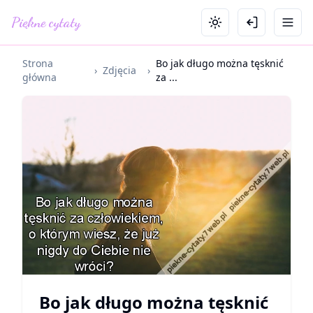
Piękne cytaty
Strona
Bo jak długo można tęsknić
›
Zdjęcia
›
główna
za ...
Bo jak długo można tęsknić