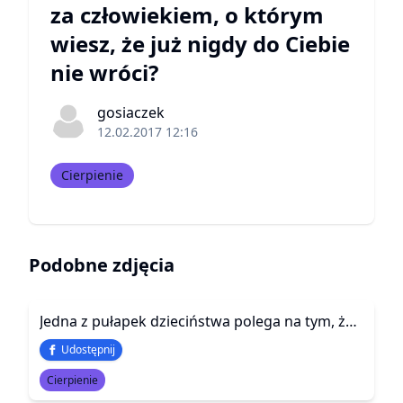
za człowiekiem, o którym
wiesz, że już nigdy do Ciebie
nie wróci?
gosiaczek
12.02.2017 12:16
Cierpienie
Podobne zdjęcia
Jedna z pułapek dzieciństwa polega na tym, że nie trzeba rozumieć, by czuć. Kiedy rozum zdolny jest pojąć, co się wydarzyło, rany w sercu są już zbyt głębokie.
Udostępnij
Cierpienie