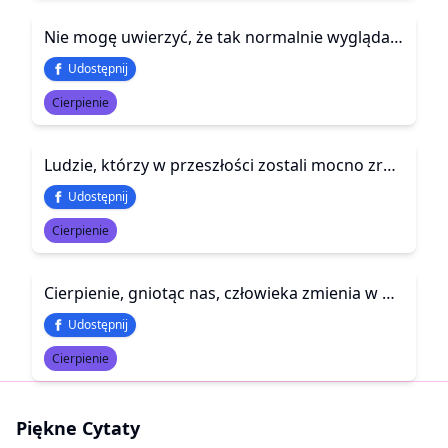
Nie mogę uwierzyć, że tak normalnie wyglądam na zewnątrz, choć w środku mam kompletne pobojowisko
Udostępnij
Cierpienie
Ludzie, którzy w przeszłości zostali mocno zranieni, są bardziej lojalni, ponieważ nie chcą, aby ktoś cierpiał tak jak oni.
Udostępnij
Cierpienie
Cierpienie, gniotąc nas, człowieka zmienia w głaz.
Udostępnij
Cierpienie
Piękne Cytaty