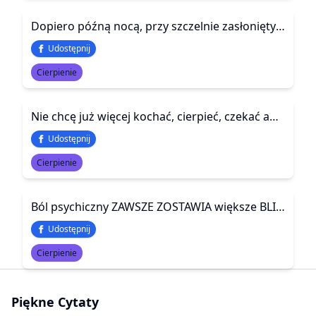
Dopiero późną nocą, przy szczelnie zasłoniętych oknach gryziemy z bólu ręce, umieramy z miłości
Udostępnij
Cierpienie
Nie chcę już więcej kochać, cierpieć, czekać ani wierzyć w rzeczy, których nie potwierdza życie.
Udostępnij
Cierpienie
Ból psychiczny ZAWSZE ZOSTAWIA większe BLIZNY, niż uraz fizyczny…
Udostępnij
Cierpienie
Piękne Cytaty