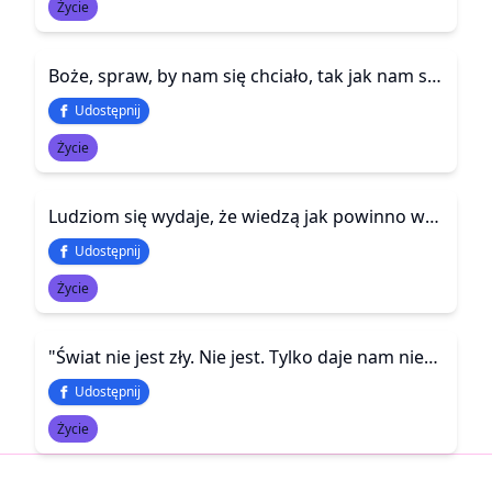
Życie
Boże, spraw, by nam się chciało, tak jak nam się nie chce
Udostępnij
Życie
Ludziom się wydaje, że wiedzą jak powinno wyglądać nasze życie. Natomiast nikt nie wie, w jaki sposób powinien przeżyć własne.
Udostępnij
Życie
"Świat nie jest zły. Nie jest. Tylko daje nam niekończące się lekcje. Dlatego ludzi trzeba ostrożnie wpuszczać do swojego życia, w swoje cztery ściany. Wybierać rozsądnie, aby nie brudzić się błotem przykrych słów albo gliną rzucaną w twarz. I najważniejsze: nie podlewać roślin, które już umierają od korzenia."
Udostępnij
Życie