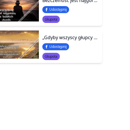
Bezczelność jest najgorszą z ludzkich chorób.
Udostępnij
Głupota
„Gdyby wszyscy głupcy musieli nosić białe czapki, ludzkość z lotu ptaka wyglądałaby jak stado gęsi.”
Udostępnij
Głupota