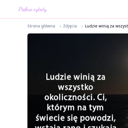
Piękne cytaty
Strona główna
›
Zdjęcia
›
Ludzie winią za wszystk