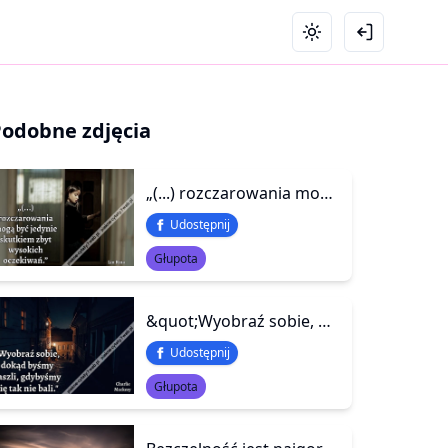
Podobne zdjęcia
„(...) rozczarowania mogą być jedynie skutkiem zbyt wysokich oczekiwań.”
Udostępnij
Głupota
&quot;Wyobraź sobie, dokąd byśmy zaszli, gdybyśmy się tak nie bali.&quot;
Udostępnij
Głupota