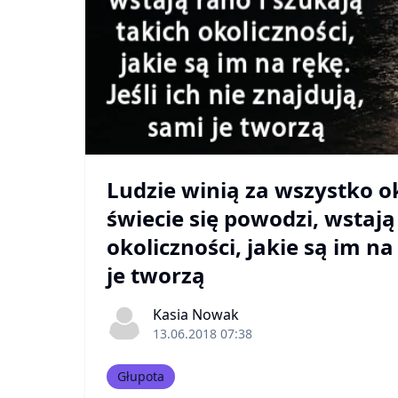
Ludzie winią za wszystko ok
świecie się powodzi, wstają
okoliczności, jakie są im na 
je tworzą
Kasia Nowak
13.06.2018 07:38
Głupota