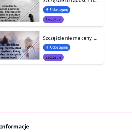
Szczęście to radość z nowego dnia, bezchmurne niebo w południe i słowo „kocham” na dobranoc.
Udostępnij
Szczęście
Szczęście nie ma ceny. Nieszczęśliwi to często ci, którzy sądzą, że szczęście można kupić
Udostępnij
Szczęście
Informacje