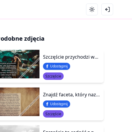
Podobne zdjęcia
Szczęście przychodzi wtedy, gdy przestajesz narzekać na problemy, które masz i zaczynasz doceniać to jak wiele innych masz już za sobą.
Udostępnij
Szczęście
Znajdź faceta, który nazwie Cię piękną kobietą, a nie fajną dupą, który zadzwoni kiedy się rozłączysz. Poczekaj na mężczyznę, który będzie Cię całował w czoło, pokazując jak bardzo Cię kocha, który będzie uwielbiał Cię w dresie, czy w piżamie, który będzi
Udostępnij
Szczęście