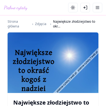
Piękne cytaty
Strona
Największe złodziejstwo to
›
Zdjęcia
›
główna
okr...
Największe złodziejstwo to