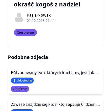
okraść kogoś z nadziei
Kasia Nowak
01.10.2018 06:44
Cierpienie
Podobne zdjęcia
Ból zadawany tym, których kochamy, jest jak bumerang – wraca i wbija się w nasze serce.
Udostępnij
Cierpienie
Zawsze znajdzie się ktoś, kto zepsuje Ci dzień, a czasem całe życie.