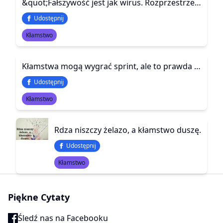
&quot;Fałszywość jest jak wirus. Rozprzestrzenia się szybko i łatwo, a może zaszkodzić wszystkim, którzy się na nią natkną.&quot;
Udostępnij
Kłamstwo
Kłamstwa mogą wygrać sprint, ale to prawda wygrywa cały maraton
Udostępnij
Kłamstwo
Rdza niszczy żelazo, a kłamstwo duszę.
Udostępnij
Kłamstwo
Piękne Cytaty
Śledź nas na Facebooku