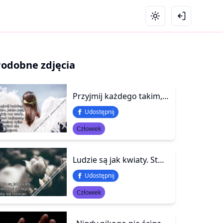
Podobne zdjęcia
Przyjmij każdego takim, jakim jest. Każdy ma wady, nawet najlepszy. Jesteśmy tylko ludźmi nie aniołami.
Udostępnij
Człowiek
Ludzie są jak kwiaty. Stworzeni do tego, aby się rozwijać.
Udostępnij
Człowiek