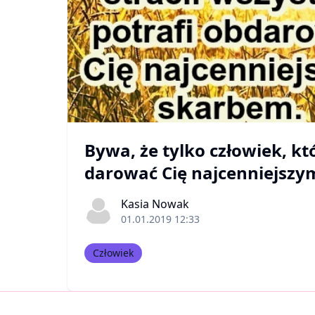
By­wa, że tyl­ko człowiek, któr
da­rować Cię naj­cenniej­sz
Kasia Nowak
01.01.2019 12:33
Człowiek