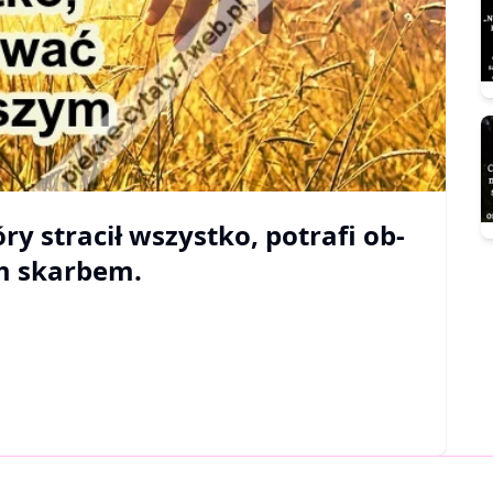
y stra­cił wszys­tko, pot­ra­fi ob­
ym skarbem.