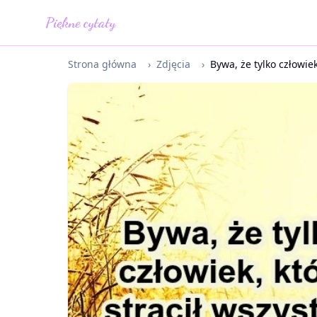
Piękne cytaty
Strona główna
›
Zdjęcia
›
By­wa, że tyl­ko człowiek