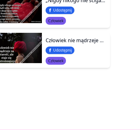
„Nigdy nikogo nie ścigaj. Bądź sobą, rób swoje i skup się na sobie. Prawdziwi ludzie, ci, którzy naprawdę są tego warci, przyjdą do ciebie. I zostaną.”
Udostępnij
Człowiek
Człowiek nie mądrzeje na starość, ale staje się ostrożniejszy
Udostępnij
Człowiek