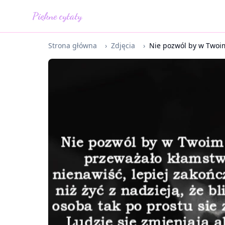
Piękne cytaty
Strona główna
›
Zdjęcia
›
Nie pozwól by w Twoim 