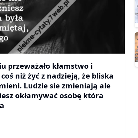
iu przeważało kłamstwo i
coś niż żyć z nadzieją, że bliska
mieni. Ludzie sie zmieniają ale
zniesz okłamywać osobę która
pa