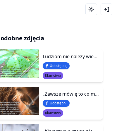
Podobne zdjęcia
Ludziom nie należy wierzyć i im ulegać. \r\nLudziom należy pomagać zrozumieć Boga. \r\nW ludzi, nie ludziom, należy wierzyć, \r\nże prawidłowo pokierowani potrafią zrobić \r\nto co trzeba, aby zbliżyć się do Boga.
Udostępnij
Kłamstwo
„Zawsze mówię to co myślę! Nie mam zamiaru kłamać i mówić tylko tego, czego oczekują ode mnie ludzie… Wokół mnie jest wystarczająco zakłamanych osób…”
Udostępnij
Kłamstwo