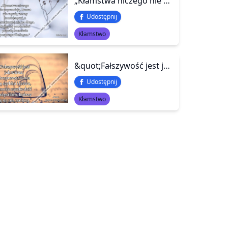
„Kłamstwa niczego nie naprawiają. Nawet nie czynią rzeczy łatwiejszymi, a przynajmniej nie na długo. Najlepiej powiedzieć prawdę i uczciwie posprzątać bałagan.”
Udostępnij
Kłamstwo
&quot;Fałszywość jest jak wirus. Rozprzestrzenia się szybko i łatwo, a może zaszkodzić wszystkim, którzy się na nią natkną.&quot;
Udostępnij
Kłamstwo