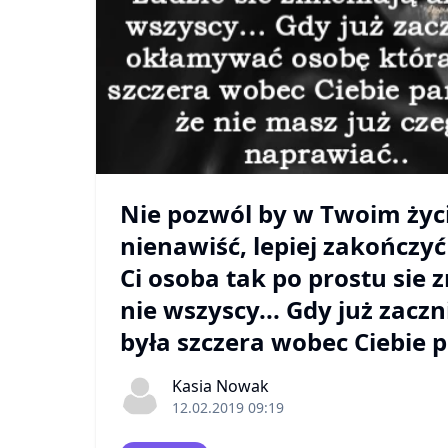
Nie pozwól by w Twoim życ
nienawiść, lepiej zakończyć 
Ci osoba tak po prostu sie z
nie wszyscy... Gdy już zac
była szczera wobec Ciebie 
Kasia Nowak
12.02.2019 09:19