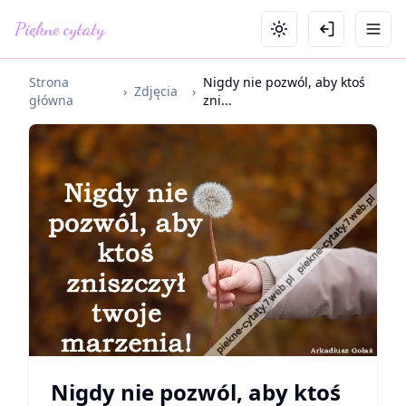
Piękne cytaty
Strona
Nigdy nie pozwól, aby ktoś
›
Zdjęcia
›
główna
zni...
Nigdy nie pozwól, aby ktoś