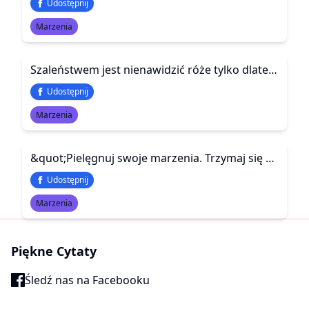
Udostępnij
Marzenia
Szaleństwem jest nienawidzić róże tylko dlatego, że jedna Cię podrapała. Tak samo jak odrzucić wszystkie swoje marzenia, ponieważ jedno się nie spełniło…i
Udostępnij
Marzenia
&quot;Pielęgnuj swoje marzenia. Trzymaj się swoich ideałów. Maszeruj śmiało według muzyki, którą tylko Ty słyszysz. Wielkie biografie powstają z ruchu do przodu, a nie z oglądania się do tyłu&quot;
Udostępnij
Marzenia
Piękne Cytaty
Śledź nas na Facebooku