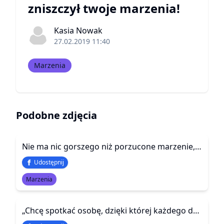
zniszczył twoje marzenia!
Kasia Nowak
27.02.2019 11:40
Marzenia
Podobne zdjęcia
Nie ma nic gorszego niż porzucone marzenie, bo ono nigdy nie przestaje szeptać nam o tym, co mogło się wydarzyć.
Udostępnij
Marzenia
„Chcę spotkać osobę, dzięki której każdego dnia będę się uśmiechać. Osobę, która da mi siłę i nadzieję, że będzie wszystko dobrze. Która pokaże mi co to jest prawdziwa miłość, bliskość i radość”