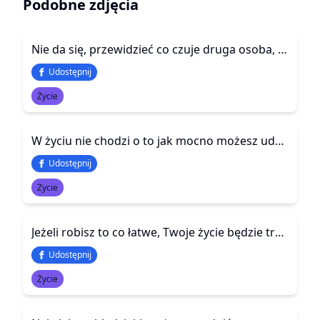
Podobne zdjęcia
Nie da się, przewidzieć co czuje druga osoba, opierając się jedynie na tym, jakie sprawia wrażenie na zewnątrz.
Udostępnij
Życie
W życiu nie chodzi o to jak mocno możesz uderzyć, ale o to jak mocno możesz dostać i dalej iść do przodu.
Udostępnij
Życie
Jeżeli robisz to co łatwe, Twoje życie będzie trudne. Jeśli robisz to co trudne, Twoje życie będzie łatwe
Udostępnij
Życie