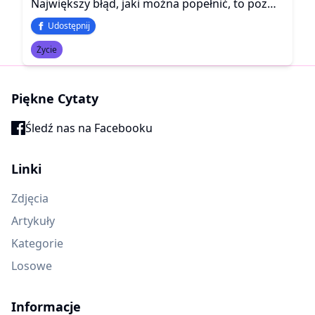
Największy błąd, jaki można popełnić, to pozwolić zostać niektórym ludziom w naszym życiu o wiele dłużej niż na to zasługują.
Udostępnij
Życie
Piękne Cytaty
Śledź nas na Facebooku
Linki
Zdjęcia
Artykuły
Kategorie
Losowe
Informacje