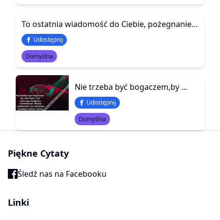
To ostatnia wiadomość do Ciebie, pożegnanie \r\nPewnie żalem i goryczą słowa zakrapiane.\r\nMasz prawo tak to ocenić, lecz odpowiedz szczerze,\r\nGdzie był ON, gdy głód Wam w oczy zaglądał?\r\nGdzie był ON, gdy nie mieliście się gdzie podziać?\r\nGdzie był ON, gdy pod sercem nosiłaś jego dziecię?\r\nGdzie był ON, gdy Twoje dziecko ząbkowało?\r\nGdzie był ON, gdy Twoje dziecko raczkowało?\r\nGdzie był ON, gdy Twoje dziecko stawia pierwsze kroki?\r\nGdzie był ON, gdy na pogotowie trzeba jechać?\r\nGdzie był ON, po tym jak WAS okradał?\r\nGdzie był ON, po tym jak CIĘ zdradzał?\r\nOdpowiedz sobie sama, gdy dzisiaj cieszysz się\r\nBo ma do WAS przyjechać, a ja mogę spadać\r\n„Możesz jechać sobie, gdzie Cię nogi poniosą”\r\nChoć to dla mnie jest ucieczka, przed tym że \r\nCię Kocham, a nie mogę przytulić, pocałować.\r\nCholerne uczucia wkręcić jest się łatwo,\r\nTrudniej do życie powrócić, zresztą nie ma po co…
Udostępnij
Domyślna
Nie trzeba być bogaczem,by ...
Udostępnij
Domyślna
Piękne Cytaty
Śledź nas na Facebooku
Linki