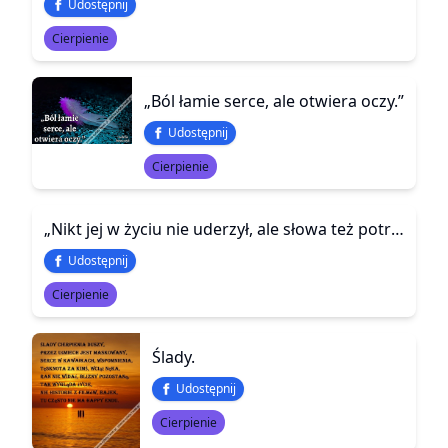
Udostępnij
Cierpienie
„Ból łamie serce, ale otwiera oczy.”
Udostępnij
Cierpienie
„Nikt jej w życiu nie uderzył, ale słowa też potrafią ranić…”
Udostępnij
Cierpienie
Ślady.
Udostępnij
Cierpienie