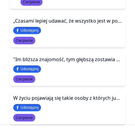
Cierpienie
„Czasami lepiej udawać, że wszystko jest w porządku... niż przyznać się i tłumaczyć rozdrapując wszystko od początku”
Udostępnij
Cierpienie
"Im bliższa znajomość, tym głębszą zostawia ranę."
Udostępnij
Cierpienie
W życiu pojawiają się takie osoby z których już nigdy nie jesteś w stanie się wyleczyć - a najbardziej boli gdy widzisz, że są szczęśliwe właśnie bez Ciebie.
Udostępnij
Cierpienie