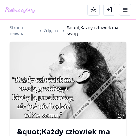
Piękne cytaty
Strona
&quot;Każdy człowiek ma
›
Zdjęcia
›
główna
swoją ...
&quot;Każdy człowiek ma