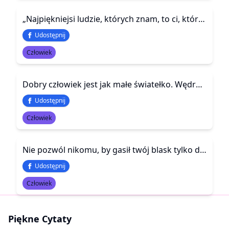
„Najpiękniejsi ludzie, których znam, to ci, którzy znają smak porażki, poznali cierpienie, walkę, stratę, poznali swoją drogę na wyjście z otchłani. Ci ludzie mają wrażliwość i zrozumienie życia, które wypełniają ich współczuciem, łagodnością i głęboką, k
Udostępnij
Człowiek
Dobry człowiek jest jak małe światełko. Wędruje poprzez mroki naszego świata i na swojej drodze zapala zgaszone gwiazdy
Udostępnij
Człowiek
Nie pozwól nikomu, by gasił twój blask tylko dlatego, że razi go w oczy.
Udostępnij
Człowiek
Piękne Cytaty