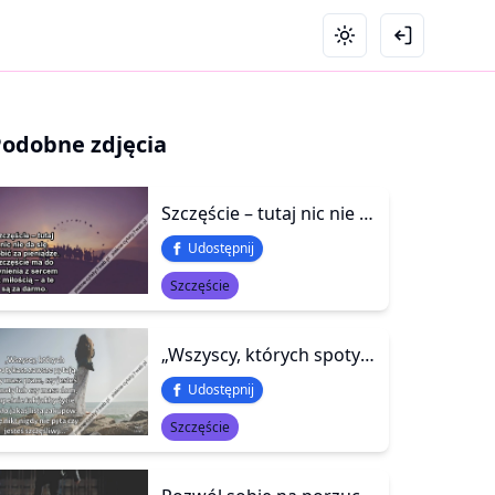
Podobne zdjęcia
Szczęście – tutaj nic nie da się zrobić za pieniądze. Szczęście ma do czynienia z sercem i z miłością – a te są za darmo.
Udostępnij
Szczęście
„Wszyscy, których spotykasz zawsze pytają czy masz prace, czy jesteś żonaty lub czy masz dom, zupełnie tak jakby życie było jakąś listą zakupów. Ale nikt nigdy nie pyta czy jesteś szczęśliwy...”
Udostępnij
Szczęście