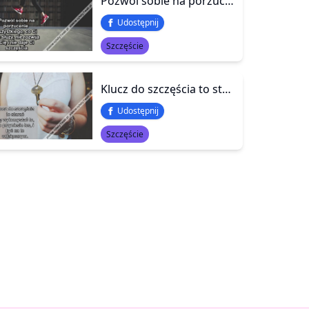
Pozwól sobie na porzucenie wszystkiego, co Ci nie służy, nie rozwija Cię i nie daje Ci szczęścia
Udostępnij
Szczęście
Klucz do szczęścia to starać się wykorzystać to, co przyniesie los, i być za to wdzięcznym.
Udostępnij
Szczęście