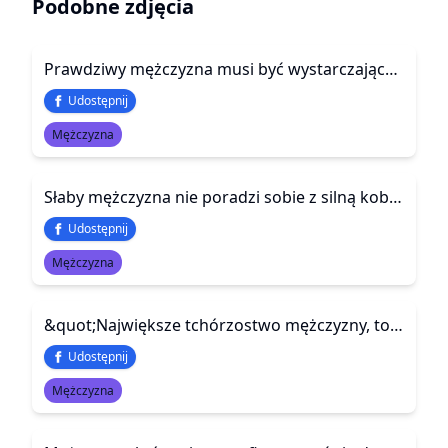
Podobne zdjęcia
Prawdziwy mężczyzna musi być wystarczająco dorosły, żeby przyznać się do błędu, mądry by wyciągnąć z niego wnioski i wystarczająco silny, by to naprawić.
Udostępnij
Mężczyzna
Słaby mężczyzna nie poradzi sobie z silną kobietą, ponieważ nie będzie wiedział, co z nią zrobić. Ale silny mężczyzna uwielbia wyzwanie, jakim jest dla niego silna kobieta.
Udostępnij
Mężczyzna
&quot;Największe tchórzostwo mężczyzny, to rozbudzić miłość w kobiecie, nie mając zamiaru jej kochać.&quot;
Udostępnij
Mężczyzna