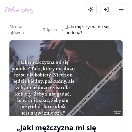
Piękne cytaty
Strona
„Jaki mężczyzna mi się
›
Zdjęcia
›
główna
podoba?...
„Jaki mężczyzna mi się