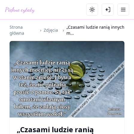
Piękne cytaty
Strona
„Czasami ludzie ranią innych
›
Zdjęcia
›
główna
m...
„Czasami ludzie ranią