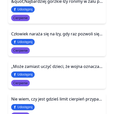
&quot;Najbardziej gorzkie łzy ronimy w żalu po słowach nigdy niewypowiedzianych i gestach nieuczynionych.&quot;
Udostępnij
Cierpienie
Człowiek naraża się na łzy, gdy raz pozwoli się oswoić.
Udostępnij
Cierpienie
„Może zamiast uczyć dzieci, że wojna oznacza chwałę i bohaterstwo należałoby je uczyć, że prawdziwą chwałą jest zapobieganie wojnie a bohaterami ludzie, którzy potrafią tego dokonać. A nie ci, którzy ją wszczynają„
Udostępnij
Cierpienie
Nie wiem, czy jest gdzieś limit cierpień przypadający na jednego człowieka. Podobno dostajemy ich tyle ile jesteśmy w stanie udźwignąć
Udostępnij