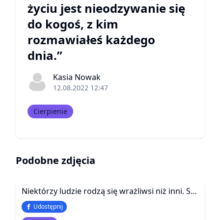
życiu jest nieodzywanie się
do kogoś, z kim
rozmawiałeś każdego
dnia.”
Kasia Nowak
12.08.2022 12:47
Cierpienie
Podobne zdjęcia
Niektórzy ludzie rodzą się wrażliwsi niż inni. Są niczym delikatne owoce – łatwiej ich zranić, częściej płaczą, a smutek towarzyszy im od najmłodszych lat.
Udostępnij