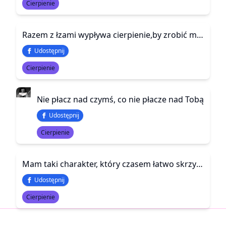
Cierpienie
Razem z łzami wypływa cierpienie,by zrobić miejsce na nową,kolejną falę bólu.
Udostępnij
Cierpienie
Nie płacz nad czymś, co nie płacze nad Tobą
Udostępnij
Cierpienie
Mam taki charakter, który czasem łatwo skrzywdzić i choć nie widać ran, na pewno pozostaną blizny.
Udostępnij
Cierpienie