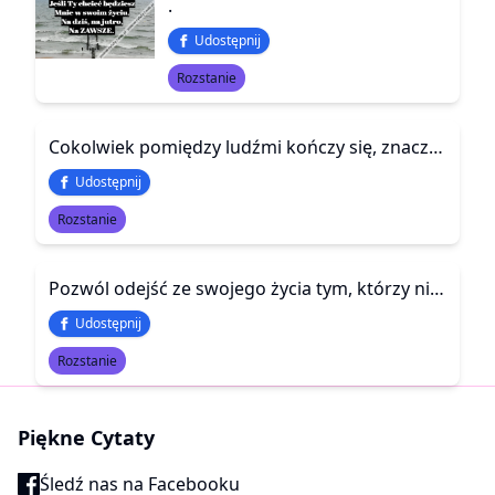
.
Udostępnij
Rozstanie
Cokolwiek pomiędzy ludźmi kończy się, znaczy: nigdy nie zaczęło się. Gdyby prawdziwie się zaczęło, nie skończyłoby się. Skończyło się, bo nie zaczęło się. Cokolwiek prawdziwie się zaczyna, nigdy się nie kończy
Udostępnij
Rozstanie
Pozwól odejść ze swojego życia tym, którzy nie doceniają ile dla nich robisz.
Udostępnij
Rozstanie
Piękne Cytaty
Śledź nas na Facebooku