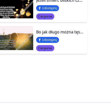
Jeżeli śmierć bliskich czegoś ...
Udostępnij
Cierpienie
Bo jak długo można tęsknić za człowiekiem, o którym wiesz, że już nigdy do Ciebie nie wróci?
Udostępnij
Cierpienie