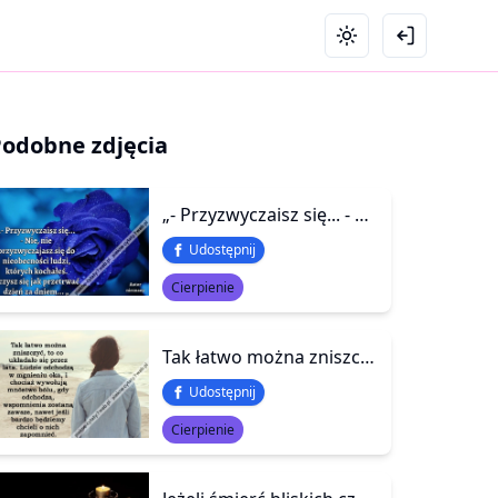
Podobne zdjęcia
„- Przyzwyczaisz się... - Nie, nie przyzwyczajasz się do nieobecności ludzi, których kochałeś. Uczysz się jak przetrwać dzień za dniem... „
Udostępnij
Cierpienie
Tak łatwo można zniszczyć, to co układało się przez lata. Ludzie odchodzą w mgnieniu oka, i chociaż wywołują mnóstwo bólu, gdy odchodzą, wspomnienia zostaną zawsze, nawet jeśli bardzo będziemy chcieli o nich zapomnieć.
Udostępnij
Cierpienie