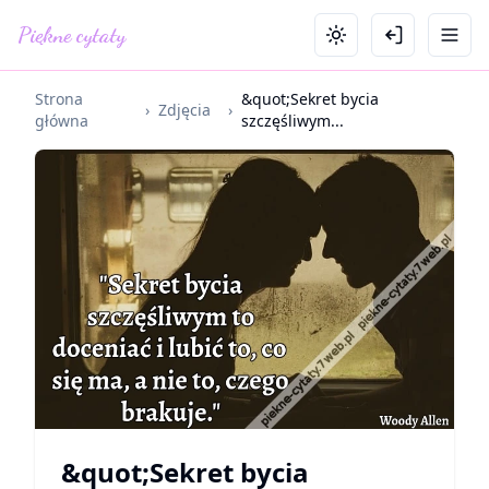
Piękne cytaty
Strona
&quot;Sekret bycia
›
Zdjęcia
›
główna
szczęśliwym...
&quot;Sekret bycia