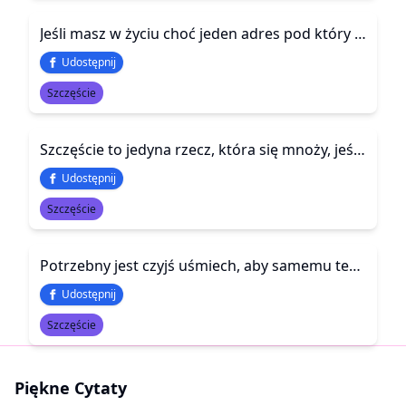
Jeśli masz w życiu choć jeden adres pod który zawsze możesz pójść i być pewien, że zostaniesz przyjęty... Jeśli znasz choć jeden numer telefonu pod którym zawsze się ktoś odezwie, bez względu na porę, bez względu na wszystko.. To znaczy że jesteś naprawdę
Udostępnij
Szczęście
Szczęście to jedyna rzecz, która się mnoży, jeśli się ją dzieli
Udostępnij
Szczęście
Potrzebny jest czyjś uśmiech, aby samemu też się uśmiechnąć.
Udostępnij
Szczęście
Piękne Cytaty