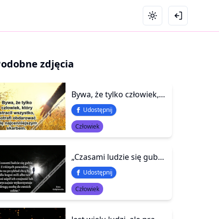
Podobne zdjęcia
By­wa, że tyl­ko człowiek, który stra­cił wszys­tko, pot­ra­fi ob­da­rować Cię naj­cenniej­szym skarbem.
Udostępnij
Człowiek
„Czasami ludzie się gubią. Z różnych powodów. Bo na przykład chcą być dla kogoś mili albo ten ktoś uśpił ich czujność lub zwyczajnie wykorzystuje drugą osobę do swoich celów.”
Udostępnij
Człowiek