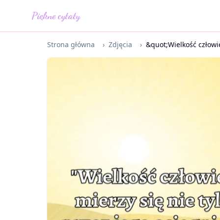
Piękne cytaty
Strona główna
›
Zdjęcia
›
&quot;Wielkość człowie