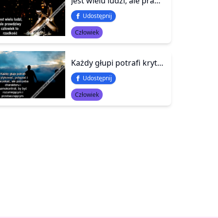
Jest wielu ludzi, ale prawdziwy człowiek to rzadkość
Udostępnij
Człowiek
Każdy głupi potrafi krytykować, potępiać i narzekać, ale potrzeba charakteru i samokontroli, by być rozumiejącym i przebaczającym.
Udostępnij
Człowiek