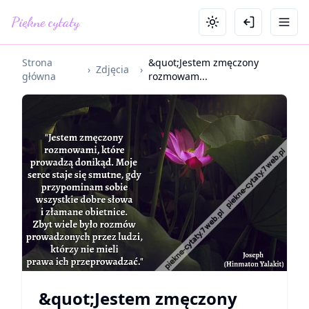
Piękne cytaty
Strona
&quot;Jestem zmęczony
›
Zdjęcia
›
główna
rozmowam...
&quot;Jestem zmęczony