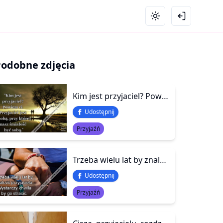
Podobne zdjęcia
Kim jest przyjaciel? Powiem ci. Przyjaciel jest osobą, przy której masz śmiałość być sobą.
Udostępnij
Przyjaźń
Trzeba wielu lat by znaleźć przyjaciela. Wystarczy chwila by go stracić.
Udostępnij
Przyjaźń