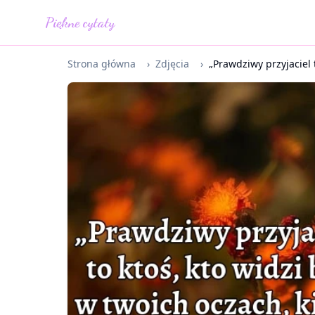
Piękne cytaty
Strona główna
›
Zdjęcia
›
„Prawdziwy przyjaciel t