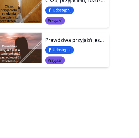
Cisza, przyjacielu, rozdziela bardziej niż przestrzeń…
Udostępnij
Przyjaźń
Prawdziwa przyjaźń jest w stanie pokonać czas, odległość i milczenie…
Udostępnij
Przyjaźń