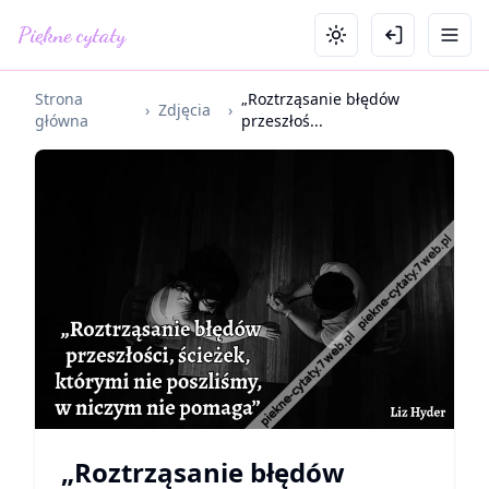
Piękne cytaty
Strona
„Roztrząsanie błędów
›
Zdjęcia
›
główna
przeszłoś...
„Roztrząsanie błędów