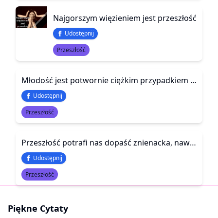
Najgorszym więzieniem jest przeszłość
Udostępnij
Przeszłość
Młodość jest potwornie ciężkim przypadkiem i chyba nie ma nikogo, kto by z tego wyszedł bez powikłań
Udostępnij
Przeszłość
Przeszłość potrafi nas dopaść znienacka, nawet jeśli przez całe życie staraliśmy się o niej zapomnieć.
Udostępnij
Przeszłość
Piękne Cytaty