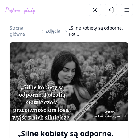
Piękne cytaty
Strona
„Silne kobiety są odporne.
›
Zdjęcia
›
główna
Pot...
„Silne kobiety są odporne.