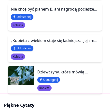
Nie chcę być planem B, ani nagrodą pocieszenia. Chcę być tą jedną jedyną na widok której znowu będziesz bezczelnie się uśmiechał. Tą do której będziesz zawsze chciał wracać wieczorami i budzić się rano pełen energii, z tym samym błyskiem w oku jak na pocz
Udostępnij
Kobieta
„Kobieta z wiekiem staje się ładniejsza. Jej zmarszczki mówią, ile śmiała się w życiu, jej oczy — ile łez przelała, a siwe włosy — ile mądrości nabyła. Kobieta im jest starsza, tym więcej czuje, bardziej rozumie i mniej mówi.”
Udostępnij
Kobieta
Dziewczyny, które mówią ...
Udostępnij
Kobieta
Piękne Cytaty