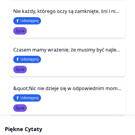
Nie każdy, którego oczy są zamknięte, śni i nie każdy z otwartymi oczami może widzieć.
Udostępnij
Życie
Czasem mamy wrażenie, że musimy być najlepsi we wszystkim — w pracy, w domu, w związku. Że nie wolno nam się pomylić, zawahać, odpocząć. Ale prawda jest taka, że nikt nie jest idealny. I nie musi być. Można mieć gorszy dzień. Można czegoś nie wiedzieć. Można po prostu być sobą — trochę pogubionym, trochę zmęczonym, ale prawdziwym.
Udostępnij
Życie
&quot;Nic nie dzieje się w odpowiednim momencie. Dlatego boli nas, bo za wcześnie znajdujemy miłość, bo za długo kogoś nie widzieliśmy, bo za późno odkrywamy prawdę.&quot;
Udostępnij
Życie
Piękne Cytaty