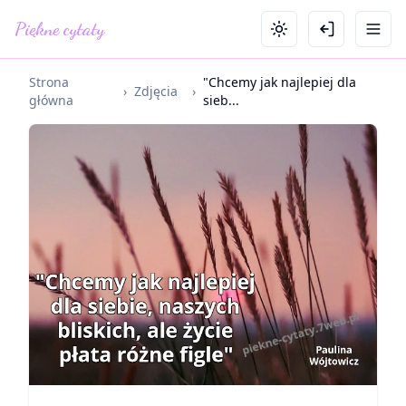
Piękne cytaty
Strona
"Chcemy jak najlepiej dla
›
Zdjęcia
›
główna
sieb...