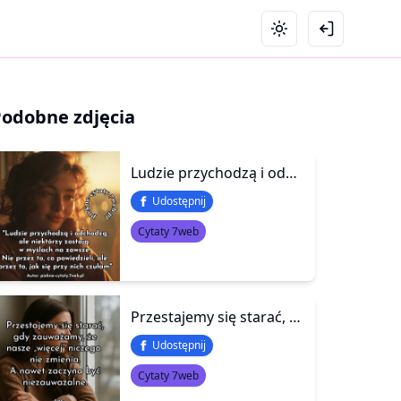
Podobne zdjęcia
Ludzie przychodzą i odchodzą, ale niektórzy zostają w myślach na zawsze. Nie przez to, co powiedzieli, ale przez to, jak się przy nich czułam
Udostępnij
Cytaty 7web
Przestajemy się starać, gdy zauważamy, że nasze "więcej" niczego nie zmienia. A nawet zaczyna być niezauważalne.
Udostępnij
Cytaty 7web