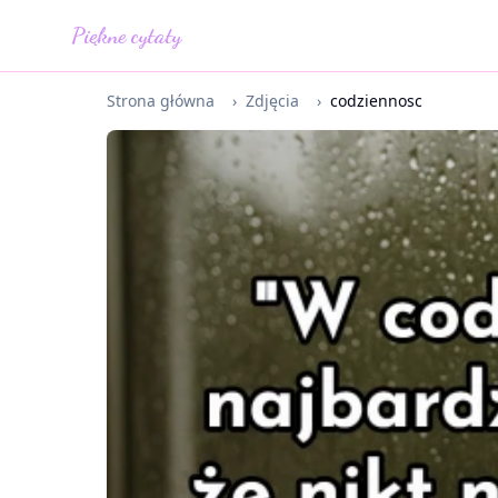
Piękne cytaty
Strona główna
›
Zdjęcia
›
codziennosc