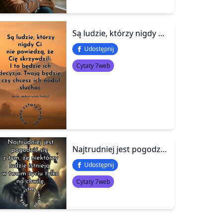
Są ludzie, którzy nigdy nie powiedzą, że Cię skrzywdzili. I to będzie ich decyzja. Twoją będzie, czy chcesz ich nadal słuchać
Udostępnij
Cytaty 7web
Najtrudniej jest pogodzić się z tym, że niektórzy ludzie istnieją w Twoim życiu tylko na chwilę.
Udostępnij
Cytaty 7web