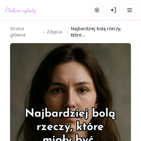
Piękne cytaty
Strona
Najbardziej bolą rzeczy,
›
Zdjęcia
›
główna
które...