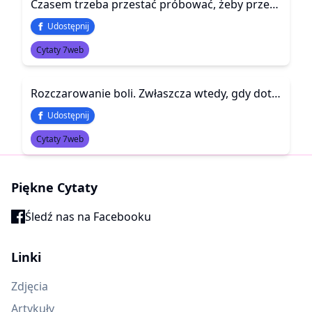
Czasem trzeba przestać próbować, żeby przestało boleć. I zrozumieć, że nie wszystko da się naprawić.
Udostępnij
Cytaty 7web
Rozczarowanie boli. Zwłaszcza wtedy, gdy dotyczy kogoś bliskiego. Komu pozwalałaś być częścią swojego świata. I nagle coś się zmienia. Słowa ranią. Cisza boli. Zachowanie zaskakuje. I pojawia się pytanie: „Czy to ja zrobiłam coś źle?” Ale czasem to nie Ty. Czasem to po prostu granica, której wcześniej nie widziałaś. Rozczarowanie może być bolesne, ale też potrzebne. Pokazuje, gdzie kończy się naiwność, a zaczyna troska o siebie.
Udostępnij
Cytaty 7web
Piękne Cytaty
Śledź nas na Facebooku
Linki
Zdjęcia
Artykuły