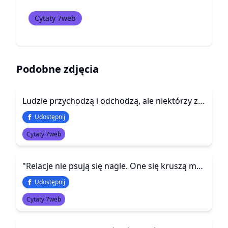
Cytaty 7web
Podobne zdjęcia
Ludzie przychodzą i odchodzą, ale niektórzy zostają w myślach na zawsze. Nie przez to, co powiedzieli, ale przez to, jak się przy nich czułam
Udostępnij
Cytaty 7web
"Relacje nie psują się nagle. One się kruszą małymi odłamkami, których nikt nie chce posprzątać"
Udostępnij
Cytaty 7web