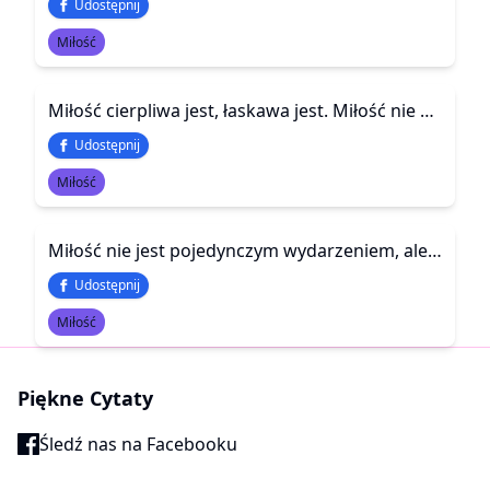
Udostępnij
Miłość
Miłość cierpliwa jest, łaskawa jest. Miłość nie zazdrości, nie szuka poklasku, nie unosi się pychą; nie jest bezwstydna, nie szuka swego, nie unosi się gniewem, nie pamięta złego; nie cieszy się z niesprawiedliwości, lecz współweseli się z prawdą. Wszystk
Udostępnij
Miłość
Miłość nie jest pojedynczym wydarzeniem, ale klimatem, w którym żyjemy, przygodą życia, podczas której uczymy się, odkrywamy, dorastamy. Nie da się jej zniszczyć jedną pomyłką ani dobyć jednym ciepłym słowem. Miłość tworzy atmosferę - atmosferę serca
Udostępnij
Miłość
Piękne Cytaty
Śledź nas na Facebooku