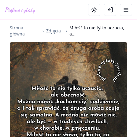
Piękne cytaty
Strona
Miłość to nie tylko uczucia,
›
Zdjęcia
›
główna
a...