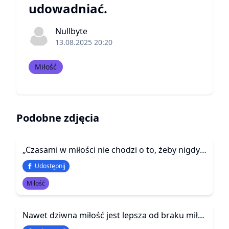
udowadniać.
Nullbyte
13.08.2025 20:20
Miłość
Podobne zdjęcia
„Czasami w miłości nie chodzi o to, żeby nigdy nie rezygnować, ale o to, żeby mieć pewność, że zanim się poddałaś, zrobiłaś wszystko co było w twojej mocy.”
Udostępnij
Miłość
Nawet dziwna miłość jest lepsza od braku miłości.