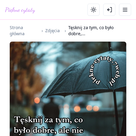
Piękne cytaty
Strona
Tęsknij za tym, co było
›
Zdjęcia
›
główna
dobre,...