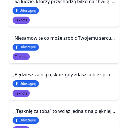
"Są ludzie, którzy przychodzą tylko na chwilę - ale zmieniają wszystko. Ich obecność zostaje, nawet gdy oni odejdą"
Udostępnij
Tęknota
„Niesamowite co może zrobić Twojemu sercu brzmienie głosu, za którym tak się tęskniło.”
Udostępnij
Tęknota
„Będziesz za nią tęsknił, gdy zdasz sobie sprawę, że nikt nie jest taki jak Ona . . .”
Udostępnij
Tęknota
„„Tęsknię za tobą” to wciąż jedna z najpiękniejszych deklaracji miłości. Nawet wśród przyjaciół.”
Udostępnij