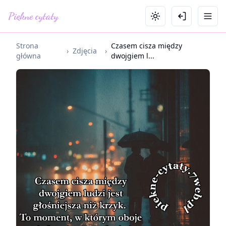
Piękne cytaty
Strona
Czasem cisza między
›
Zdjęcia
›
główna
dwojgiem l...