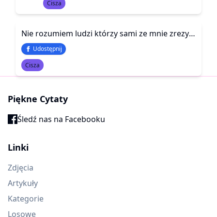
Cisza
Nie rozumiem ludzi którzy sami ze mnie zrezygnowali odepchnęli mnie i zerwali kontakty a potem wracają i są zdziwieni że już na nich nie czekam
Udostępnij
Cisza
Piękne Cytaty
Śledź nas na Facebooku
Linki
Zdjęcia
Artykuły
Kategorie
Losowe