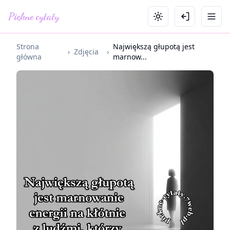
Piękne cytaty
Strona
Największą głupotą jest
›
Zdjęcia
›
główna
marnow...