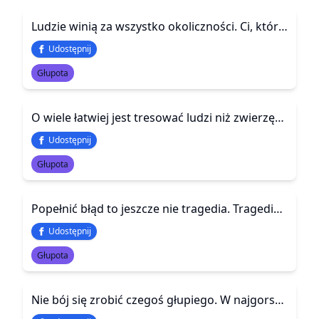
Ludzie winią za wszystko okoliczności. Ci, którym na tym świecie się powodzi, wstają rano i szukają takich okoliczności, jakie są im na rękę. Jeśli ich nie znajdują, sami je tworzą
Udostępnij
Głupota
O wiele łatwiej jest tresować ludzi niż zwierzęta. Wystarczy tylko włączyć im telewizor.
Udostępnij
Głupota
Popełnić błąd to jeszcze nie tragedia. Tragedią jest trwanie przy tym błędzie. A jeszcze większą – wmawianie innym, że to nie był błąd.
Udostępnij
Głupota
Nie bój się zrobić czegoś głupiego. W najgorszym razie to po prostu nie zadziała