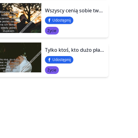
Wszyscy cenią sobie twoją szczerość, dopóki nie jesteś szczery na ich temat, wtedy jesteś dupkiem
Udostępnij
Życie
Tylko ktoś, kto dużo płakał, może docenić życie w całym jego pięknie i głośno się śmiać.
Udostępnij
Życie