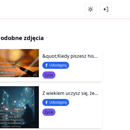
Podobne zdjęcia
&quot;Kiedy piszesz historię swojego życia, nie pozwól, aby ktoś inny trzymał pióro.&quot;
Udostępnij
Życie
Z wiekiem uczysz się, że „mniej” naprawdę znaczy „więcej” — mniej ludzi, mniej słów, mniej oczekiwań. Więcej ciszy, więcej zrozumienia.
Udostępnij
Życie