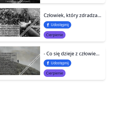
Człowiek, który zdradza drugiego człowieka jest gorszy od najgorszego złodzieja, bo okrada z duszy, wiary i nadziei.
Udostępnij
Cierpienie
- Co się dzieje z człowiekiem gdy pęka mu serce? - Nic. Zupełnie nic. Przecież żyję, piję herbatę, biorę prysznic, czytam książki, czasem nawet się uśmiecham... z tym, że każda z tych czynności nie ma najmniejszego sensu, rozumiesz? - Tak
Udostępnij
Cierpienie