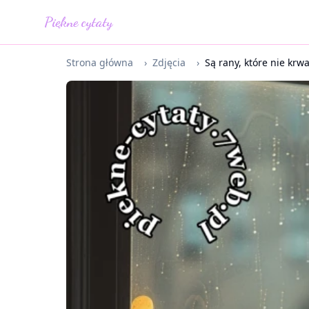
Piękne cytaty
Strona główna
›
Zdjęcia
›
Są rany, które nie krwaw