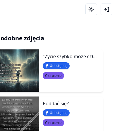
Podobne zdjęcia
"Życie szybko może człowieka złamać. Czasami nie da się uniknąć ciosów. Po prostu musimy stawić im czoła. Ale one bez wątpienia bolą."
Udostępnij
Cierpienie
Poddać się?
Udostępnij
Cierpienie