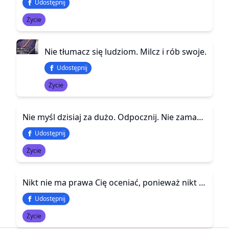
Udostępnij
Życie
Nie tłumacz się ludziom. Milcz i rób swoje.
Udostępnij
Życie
Nie myśl dzisiaj za dużo. Odpocznij. Nie zamartwiaj się na przyszłość. Nie wygrasz z tym, na co nie masz wpływu. Po co się z koniem kopać? Po co drapać pazurami w ścianę. Spokojnie. Lepiej złapać zdrowy dystans. Lepiej spojrzeć w niebo. Widzisz? Weź głębo
Udostępnij
Życie
Nikt nie ma prawa Cię oceniać, ponieważ nikt nie wie przez co przeszedłeś w swoim życiu. Być może inni słyszeli o Tobie jakieś historie, ale nie czuli tego, co Ty czułeś głęboko w sercu.
Udostępnij
Życie