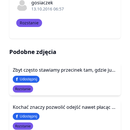
gosiaczek
13.10.2016 06:57
Rozstanie
Podobne zdjęcia
Zbyt często stawiamy przecinek tam, gdzie już dawno powinniśmy
Udostępnij
Rozstanie
Kochać znaczy pozwolić odejść nawet płacąc bólem i łzami, jeśli to uszczęśliwi ukochaną osobę
Udostępnij
Rozstanie