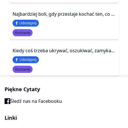
Najbardziej boli, gdy przestaje kochać ten, co kochać miał na zawsze
Udostępnij
Rozstanie
Kiedy coś trzeba ukrywać, oszukiwać, zamyka się furtkę szczerości, tak ważnej w miłości. Zaczyna się lawirowanie i związek martwieje. Staje się fasadą.
Udostępnij
Rozstanie
Piękne Cytaty
Śledź nas na Facebooku
Linki