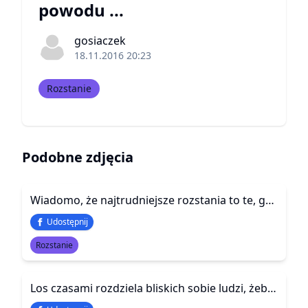
powodu ...
gosiaczek
18.11.2016 20:23
Rozstanie
Podobne zdjęcia
Wiadomo, że najtrudniejsze rozstania to te, gdzie jest miłość. A jeszcze trudniej, kiedy zdajesz sobie sprawę, że kogoś kochasz, ale nie potrafisz z nim żyć.
Udostępnij
Rozstanie
Los czasami rozdziela bliskich sobie ludzi, żeby uświadomić im, ile dla siebie znaczą…